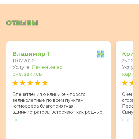
ОТЗЫВЫ
Владимир Т
Крис
11.07.2026
25.06.2
Услуга:
Лечение во
Услуга
сне, закись
карие
Впечатления о клинике - просто
Очень 
великолепные по всем пунктам
огромн
-отмосфера благоприятная,
Персик
администраторы встречают как родные
Сыну 3.
и прекрасно справляются со двоими
пульпит
ЕЩЕ
ЕЩЕ
задачами с улыбкой и искренним
страха
вниманием! Обстановка комфортная и
ничего
уютная, при этом - а соответствии со
Алекса