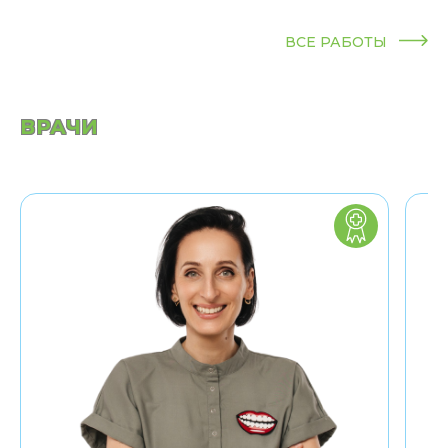
ВСЕ РАБОТЫ
ВРАЧИ
Заведующая
стоматологическим
отделением
Euromed Kids
Кандидат
медицинских наук
4 года в детской
неотложной
стоматологической
помощи
17 лет преподавала
на кафедре детской