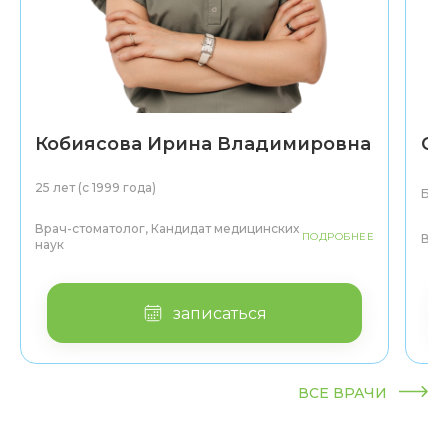
стоматологии
СПбГМУ им. Павлова
Высокие
компетенции в
лечении зубов в
наркозе
Кобиясова Ирина Владимировна
Се
25 лет (с 1999 года)
Боле
Врач-стоматолог, Кандидат медицинских
ПОДРОБНЕЕ
Вра
наук
записаться
ВСЕ ВРАЧИ