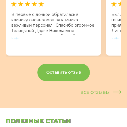
В первые с дочкой обратилась в
Были с
клинику очень хорошая клиника
гигиену
вежливый персонал . Спасибо огромное
приятна
Телицыной Дарье Николаевне
Лишнег
замечательный доктор. Спасибо что вы
и по де
ЕЩЕ
ЕЩЕ
есть !
врачу. 
дёшево
может 
ситуаци
рекоме
Оставить отзыв
ВСЕ ОТЗЫВЫ
ПОЛЕЗНЫЕ СТАТЬИ