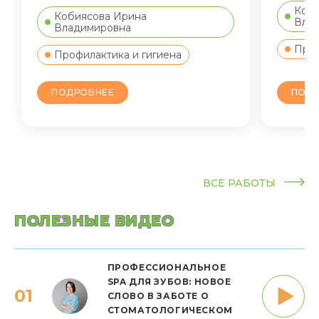
Коби
Кобиясова Ирина
Вла
Владимировна
Проф
Профилактика и гигиена
ПОДР
ПОДРОБНЕЕ
ВСЕ РАБОТЫ
ПОЛЕЗНЫЕ ВИДЕО
ПРОФЕССИОНАЛЬНОЕ
SPA ДЛЯ ЗУБОВ: НОВОЕ
01
СЛОВО В ЗАБОТЕ О
СТОМАТОЛОГИЧЕСКОМ