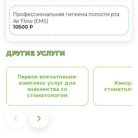
Профессиональная гигиена полости рта
Air Flow (EMS)
10500 Р
ДРУГИЕ УСЛУГИ
Первое впечатление:
комплекс услуг для
Консуль
знакомства со
стоматолог
стоматологом