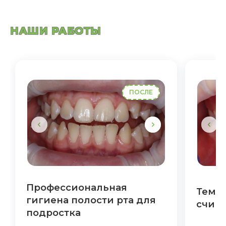
НАШИ РАБОТЫ
ПОСЛЕ
Профессиональная
Темны
гигиена полости рта для
счища
подростка