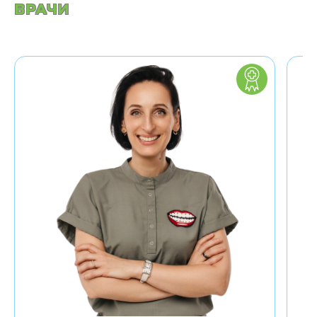
ВРАЧИ
Заведующая
стоматологическим
отделением
Euromed Kids
Кандидат
медицинских наук
4 года в детской
неотложной
стоматологической
помощи
17 лет преподавала
на кафедре детской
стоматологии
СПбГМУ им. Павлова
Высокие
компетенции в
лечении зубов в
наркозе