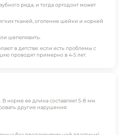
убного ряда, и тогда ортодонт может
ягких тканей, оголение шейки и корней
или шепелявить.
лают в детстве: если есть проблемы с
кцию проводят примерно в 4-5 лет.
 В норме ее длина составляет 5-8 мм.
ровать другие нарушения:
можна без предварительной пластики);