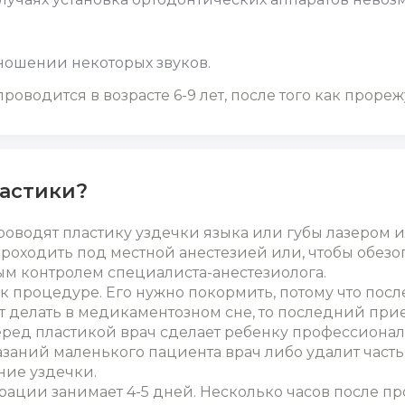
ношении некоторых звуков.
роводится в возрасте 6-9 лет, после того как прореж
ластики?
проводят
пластику уздечки языка или губы лазером
и
роходить под местной анестезией или, чтобы обезоп
м контролем специалиста-анестезиолога.
 процедуре. Его нужно покормить, потому что посл
ут делать в медикаментозном сне, то последний при
еред пластикой врач сделает ребенку профессионал
аний маленького пациента врач либо удалит часть 
ние уздечки.
ации занимает 4-5 дней. Несколько часов после про