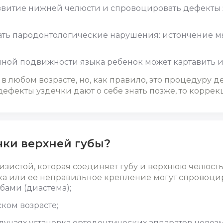
звитие нижней челюсти и спровоцировать дефекты з
ать пародонтологические нарушения: истончение м
очной подвижности языка ребенок может картавить 
в любом возрасте, но, как правило, это процедуру де
дефекты уздечки дают о себе знать позже, то корре
чки верхней губы?
лизистой, которая соединяет губу и верхнюю челюсть.
ка
или ее неправильное крепление могут спровоци
ами (диастема);
ком возрасте;
лучаях установка ортодонтических аппаратов невоз