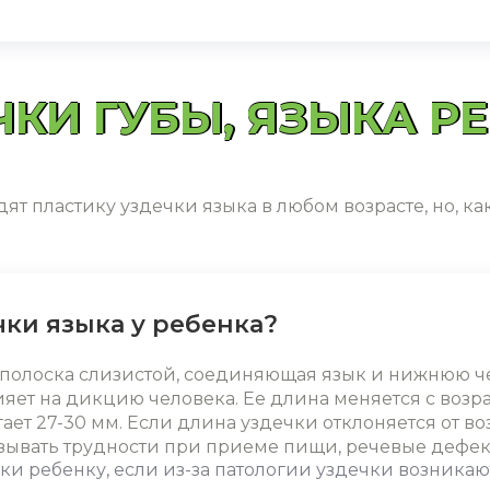
КИ ГУБЫ, ЯЗЫКА Р
т пластику уздечки языка в любом возрасте, но, как
чки языка у ребенка?
я полоска слизистой, соединяющая язык и нижнюю чел
ияет на дикцию человека. Ее длина меняется с возр
ает 27-30 мм. Если длина уздечки отклоняется от в
зывать трудности при приеме пищи, речевые дефект
чки ребенку
, если из-за патологии уздечки возника