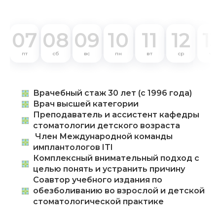
07
08
09
10
11
12
1
пт
сб
вс
пн
вт
ср
чт
Врачебный стаж 30 лет (с 1996 года)
Врач высшей категории
Преподаватель и ассистент кафедры
стоматологии детского возраста
Член Международной команды
имплантологов ITI
Комплексный внимательный подход с
целью понять и устранить причину
Соавтор учебного издания по
обезболиванию во взрослой и детской
стоматологической практике