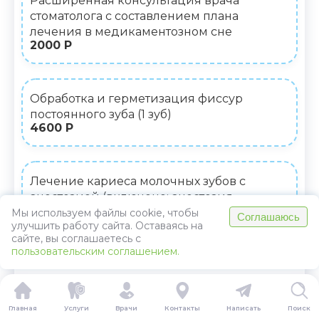
Расширенная консультация врача
стоматолога с составлением плана
лечения в медикаментозном сне
2000 Р
Обработка и герметизация фиссур
постоянного зуба (1 зуб)
4600 Р
Лечение кариеса молочных зубов с
анестезией (включено: анестезия,
зарубежные расходные материалы (в т.ч.
Мы используем файлы cookie, чтобы
Соглашаюсь
улучшить работу сайта. Оставаясь на
коффердам), пломбирование)
сайте, вы соглашаетесь с
ОТ 9300 Р
пользовательским соглашением.
ПОКАЗАТЬ ВСЕ
Главная
Услуги
Врачи
Контакты
Написать
Поиск