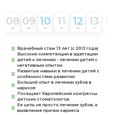
08
09
10
11
12
13
1
сб
вс
пн
вт
ср
чт
пт
Врачебный стаж 13 лет (с 2013 года)
Высокие компетенции в адаптации
детей к лечению - лечении детей с
негативным опытом
Развитые навыки в лечении детей с
особенностями развития
Большой опыт в лечении зубов в
наркозе
Посещает Европейские конгрессы
детских стоматологов.
Ее цель не просто лечение зубов, а
выявление причин кариеса