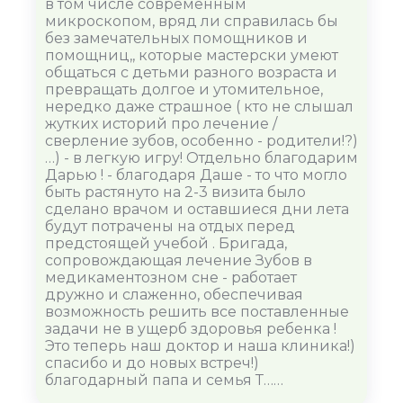
в том числе современным
микроскопом, вряд ли справилась бы
без замечательных помощников и
помощниц,, которые мастерски умеют
общаться с детьми разного возраста и
превращать долгое и утомительное,
нередко даже страшное ( кто не слышал
жутких историй про лечение /
сверление зубов, особенно - родители!?)
…) - в легкую игру! Отдельно благодарим
Дарью ! - благодаря Даше - то что могло
быть растянуто на 2-3 визита было
сделано врачом и оставшиеся дни лета
будут потрачены на отдых перед
предстоящей учебой . Бригада,
сопровождающая лечение Зубов в
медикаментозном сне - работает
дружно и слаженно, обеспечивая
возможность решить все поставленные
задачи не в ущерб здоровья ребенка !
Это теперь наш доктор и наша клиника!)
спасибо и до новых встреч!)
благодарный папа и семья Т……