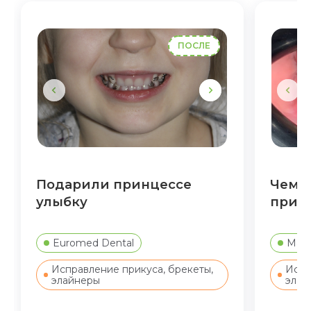
ПОСЛЕ
Подарили принцессе
Чем о
улыбку
прик
Euromed Dental
Мара
Исправление прикуса, брекеты,
Испр
элайнеры
элай