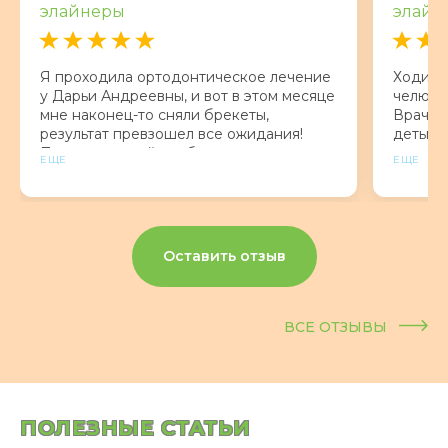
элайнеры
элайн
Я проходила ортодонтическое лечение
Ходим 
у Дарьи Андреевны, и вот в этом месяце
челюсти
мне наконец-то сняли брекеты,
Врач оч
результат превзошел все ожидания!
детьми
Помимо ровной улыбки, мне исправили
адеква
ЕЩЕ
ЕЩЕ
прикус и асимметрию лица.
На пут
Понравилось Приемы проходят в
комфортной атмосфере, подходит для
тех, кто боится зубного.
Оставить отзыв
ВСЕ ОТЗЫВЫ
ПОЛЕЗНЫЕ СТАТЬИ