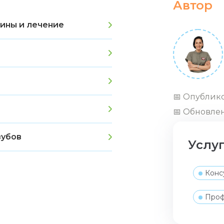
Автор
ины и лечение
📅 Опублико
📅 Обновлен
зубов
Услу
Конс
Проф