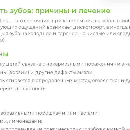
ь зубов: причины и лечение
бов — это состояние, при котором эмаль зубов при
ющих ощущений возникает дискомфорт, а иногда и 
ия зуба на холодное и горячее, на кислые или сла
в).
ины
 у детей связана с некариозными поражениями эма
ны (эрозии) и другие дефекты эмали;
ь стирается в определённых местах, оголяя ткани д
теряет целостность;
 абразивными порошками или пастами;
ми, лимонадами;
 прорезывании сразу нескольких зубов с низкой м