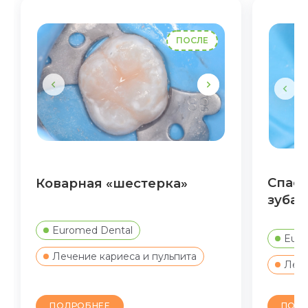
ПОСЛЕ
Спасе
Коварная «шестерка»
зуба 
Euromed Dental
Euro
Лечение кариеса и пульпита
Лече
ПОДР
ПОДРОБНЕЕ