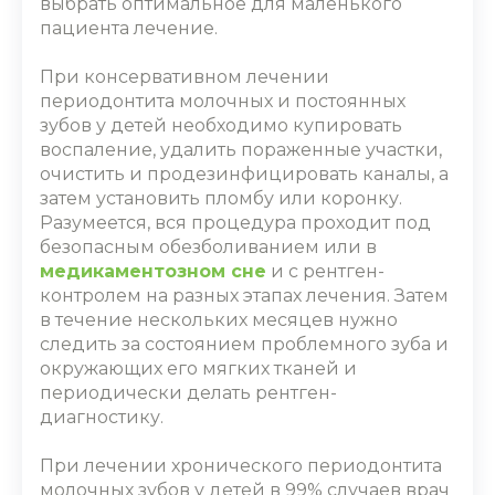
выбрать оптимальное для маленького
пациента лечение.
При консервативном
лечении
периодонтита молочных и постоянных
зубов у детей
необходимо купировать
воспаление, удалить пораженные участки,
очистить и продезинфицировать каналы, а
затем установить пломбу или коронку.
Разумеется, вся процедура проходит под
безопасным обезболиванием или в
медикаментозном сне
и с рентген-
контролем на разных этапах лечения. Затем
в течение нескольких месяцев нужно
следить за состоянием проблемного зуба и
окружающих его мягких тканей и
периодически делать рентген-
диагностику.
При
лечении хронического периодонтита
молочных зубов у детей
в 99% случаев врач