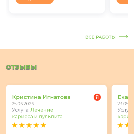
ВСЕ РАБОТЫ
ОТЗЫВЫ
Кристина Игнатова
Екат
25.06.2026
23.05.2
Услуга:
Лечение
Услуга
кариеса и пульпита
карие