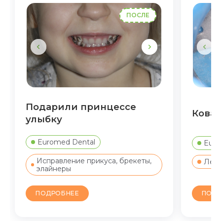
ПОСЛЕ
Подарили принцессе
Ковар
улыбку
Euromed Dental
Euro
Исправление прикуса, брекеты,
Лече
элайнеры
ПОДР
ПОДРОБНЕЕ