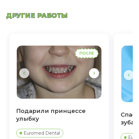
ДРУГИЕ РАБОТЫ
ПОСЛЕ
Подарили принцессе
Спасе
улыбку
зуба 
Euromed Dental
Euro