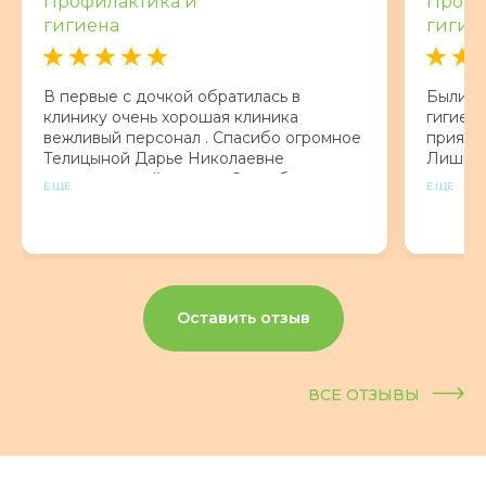
Профилактика и
Профи
гигиена
гигие
В первые с дочкой обратилась в
Были с
клинику очень хорошая клиника
гигиену
вежливый персонал . Спасибо огромное
приятна
Телицыной Дарье Николаевне
Лишнег
замечательный доктор. Спасибо что вы
и по де
ЕЩЕ
ЕЩЕ
есть !
врачу. 
дёшево
может 
ситуаци
рекоме
Оставить отзыв
ВСЕ ОТЗЫВЫ