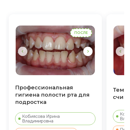
ПОСЛЕ
Профессиональная
Темны
гигиена полости рта для
счища
подростка
Коби
Кобиясова Ирина
Вла
Владимировна
Проф