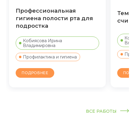
Профессиональная
Темны
гигиена полости рта для
счища
подростка
Коби
Кобиясова Ирина
Вла
Владимировна
Проф
Профилактика и гигиена
ПОДР
ПОДРОБНЕЕ
ВСЕ РАБОТЫ