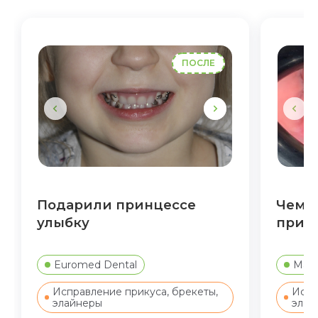
ПОСЛЕ
Подарили принцессе
Чем о
улыбку
прик
Euromed Dental
Мара
Исправление прикуса, брекеты,
Испр
элайнеры
элай