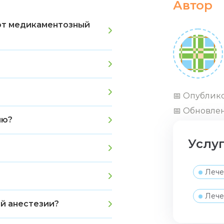
Автор
ают медикаментозный
📅 Опублико
📅 Обновлен
ию?
Услу
Лече
Лече
й анестезии?