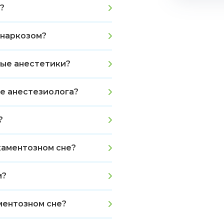
?
 наркозом?
ные анестетики?
е анестезиолога?
?
каментозном сне?
м?
ментозном сне?