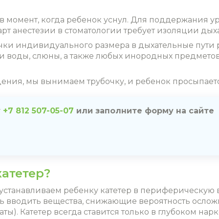
в момент, когда ребенок уснул. Для поддержания у
рт анестезии в стоматологии требует изоляции дых
чки индивидуального размера в дыхательные пути р
и воды, слюны, а также любых инородных предметов
ния, мы вынимаем трубочку, и ребенок просыпается
у
+7 812 507-05-07
или заполните форму на сайте
атетер?
устанавливаем ребенку катетер в периферическую вен
ть вводить вещества, снижающие вероятность ослож
). Катетер всегда ставится только в глубоком нарк