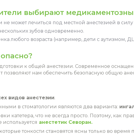
дители выбирают медикаментозны
 и не может лечиться под местной анестезией в сил
нескольких зубов одновременно.
нка любого возраста (например, дети с аутизмом, ДЦ
 опасно?
одготовки к общей анестезии. Современное оснаще
 позволяют нам обеспечить безопасную общую анест
сех видов анестезии
.
ными в стоматологии являются два варианта:
инга
вки катетера, что не всегда просто. Поэтому, как п
е используется
анестетик Севоран.
которые тонкости становятся ясны только во время