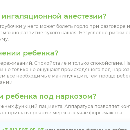
 ингаляционной анестезии?
трубочки у него может болеть горло при разговоре 
возможно развитие сухого кашля. Безусловно риски 
уму.
чении ребенка?
переживаний. Спокойствие и только спокойствие. Н
ти не только не ощущают происходящего под наркоз
ем все необходимые манипуляции, тем проще ребен
нании.
м ребенка под наркозом?
важных функций пациента. Аппаратура позволяет ко
яет принять срочные меры в случае форс-мажора.