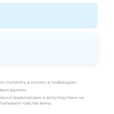
 «полететь в космос в скафандре».
рвым вдохом.
ически травмирован и впоследствии не
спытывали чувства вины.