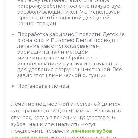
на десну гель-анестетик, благодаря
которому ребенок после не почувствует
обезболивающий укол. Мы используем
препараты в безопасной для детей
концентрации.
Проработка кариозной полости. Детские
стоматологи Euromed Dental проводят
лечение как с использованием
бормашины, так и методом
миниинвазивной обработки с
использованием ручных инструментов
для удаления разрушенных тканей. Все
зависит от клинической ситуации
Постановка пломбы.
Лечение под
местной анестезией
длится,
как правило, от 20 до 30 минут. В сложных
случаях, когда в лечении нуждается 5
–
6
зубов, наши специалисты могут
предложить провести
лечение зубов
детям во сне
. Этот метод подходит для