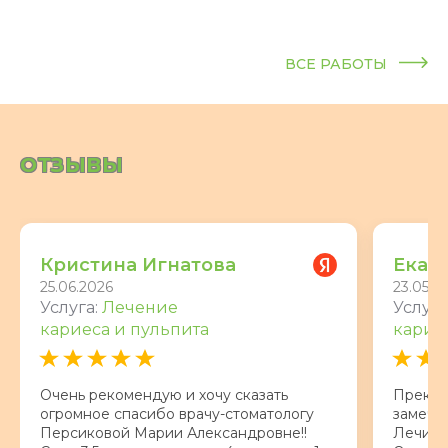
ВСЕ РАБОТЫ
ОТЗЫВЫ
Кристина Игнатова
Екат
25.06.2026
23.05.2
Услуга:
Лечение
Услуга
кариеса и пульпита
карие
Очень рекомендую и хочу сказать
Прекра
огромное спасибо врачу-стоматологу
замечат
Персиковой Марии Александровне!!
Лечили