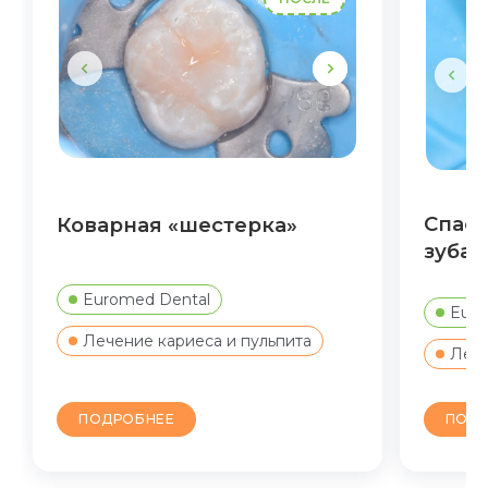
Спасе
Коварная «шестерка»
зуба 
Euromed Dental
Euro
Лечение кариеса и пульпита
Лече
ПОДР
ПОДРОБНЕЕ