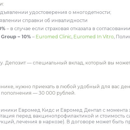
и:
едъявлении удостоверения о многодетности;
явлении справки об инвалидности
0%
– в случае если страховая отказала в согласовани
Group – 10%
–
Euromed Clinic
,
Euromed In Vitro
, Поли
у.
Депозит — специальный вклад, который вы может
инике, нужно приехать в любой удобный для вас ден
 пополнения — 30 000 рублей.
клиники Евромед Кидс и Евромед Дентал с момента
ьтация перед вакцинопрофилактикой и стоимость с
кций, лечения в наркозе). В
договоре может быть п