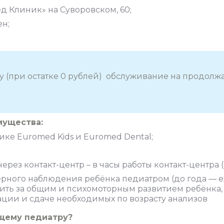
д Клиник» на Суворовском, 60;
ен;
 (при остатке 0 рублей) обслуживание на продолжа
мущества:
ке Euromed Kids и Euromed Dental;
рез контакт-центр – в часы работы контакт-центра (0
рного наблюдения ребёнка педиатром (до года — е
едить за общим и психомоторным развитием ребёнка
ции и сдаче необходимых по возрасту анализов
щему педиатру?