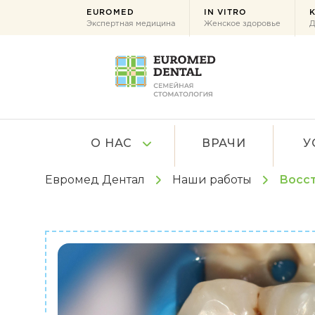
EUROMED
IN VITRO
K
Экспертная медицина
Женское здоровье
Д
О НАС
ВРАЧИ
У
Евромед Дентал
Наши работы
Восст