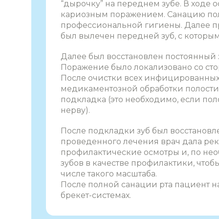
“дырочку” на переднем зубе. В ходе 
кариозным поражением. Санацию полос
профессиональной гигиены. Далее пр
был вылечен передней зуб, с которым
Далее был восстановлен постоянный 
Поражение было локализовано со стор
После очистки всех инфицированных
медикаментозной обработки полости
подкладка (это необходимо, если пол
нерву).
После подкладки зуб был восстанов
проведенного лечения врач дала ре
профилактические осмотры и, по не
зубов в качестве профилактики, чтобы
числе такого масштаба.
После полной санации рта пациент н
брекет-системах.