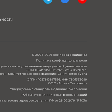
ьности
© 2006-2026 Все права защищены
Политика конфиденциальности
цензия на осуществление медицинской деятельности
Л041-01148-78/00327632 от 13.05.2019 г.
ан: Комитет по здравоохранению Санкт-Петербурга
ОГРН - 1057812897526, ИНН 7801393099
ООО «Ассист Экспресс»
Утвержденные стандарты медицинской помощи
Рубрикатор клинических рекомендаций
нистерства здравоохранения РФ от 28.02.2019 № 103н