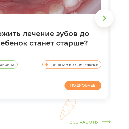
жить лечение зубов до
Вы
 ребенок станет старше?
за
авовна
Лечение во сне, закись
П
ПОДРОБНЕЕ
ВСЕ РАБОТЫ